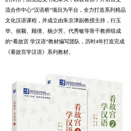
流合作中心“汉语桥”项目为平台，全力打造系列精品
融合门户
校外访问（VPN）
文化汉语课程，并成立
由朱京津副教授主持，
行玉
华、侯颖、顾倩、杨少芳、代秀敏等骨干
教师
组成
的“看故宫 学汉语”教材编写
团队
，
历时4年打造完成
《看
故宫
学汉语》系列教材
。