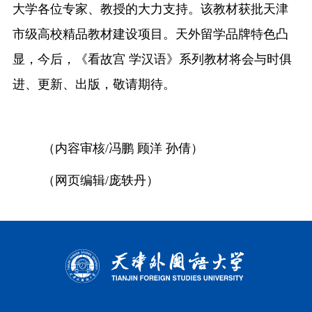
大学各位专家、教授
的
大力支持。
该
教材获批天津
市级高校精品教材建设项目。
天外
留学品牌
特色凸
显
，
今后，
《看故宫
学汉语》系列教材
将会与时俱
进、更新、出版，敬请期待。
（内容审核
/冯鹏 顾洋 孙倩）
（网页编辑/庞轶丹）