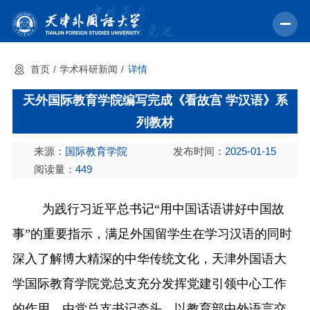
首页
学术科研新闻
详情
首页
天外国际教育学院编写完成《看故宫 学汉语》系
学校概况
列教材
机构设置
来源：
国际教育学院
发布时间：
2025-01-15
教育教学
阅读量：
449
师资力量
为
践行
习近平
总书记“用中国话语讲好中国故
学术科研
事
”
的重要指示，
满足外国留学生
在学习汉语的同时
中外交流
深入了解博大精深的中华
传统
文化，
天津外国语大
招生就业
学国际教育学院党总支充分发挥党建引领中心工作
校园文化
的作用，由党总支书记牵头，以教育部中外语言交