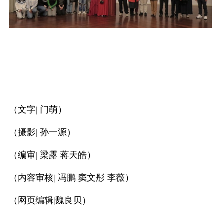
（文字
| 门萌）
（摄影
| 孙一源）
（编审
| 梁露 蒋天皓）
（内容审核
| 冯鹏 窦文彤 李薇）
（网页编辑|魏良贝）