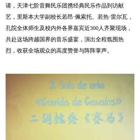
请，天津七阶音舞民乐团携经典民乐作品到访献
融合门户
校外访问（VPN）
艺，里斯本大学副校长若昂
·佩索托、若热·雷尔瓦，
孔院全体师生及校内外各界嘉宾近300人齐聚现场，
共赴这场跨越国界的音乐盛宴，演出全程氛围热
烈，收获全场观众的高度赞誉与阵阵掌声。