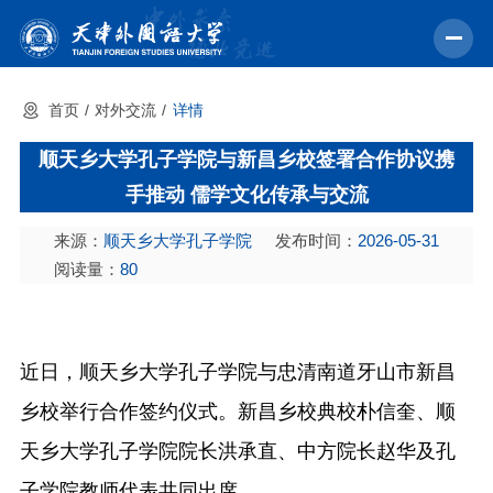
首页
对外交流
详情
首页
顺天乡大学孔子学院与新昌乡校签署合作协议携
学校概况
手推动 儒学文化传承与交流
机构设置
来源：
顺天乡大学孔子学院
发布时间：
2026-05-31
教育教学
阅读量：
80
师资力量
学术科研
近日，顺天乡大学孔子学院与忠清南道牙山市新昌
中外交流
乡校举行合作签约仪式。新昌乡校典校朴信奎、顺
招生就业
天乡大学孔子学院院长洪承直、中方院长赵华及孔
校园文化
子学院教师代表共同出席。