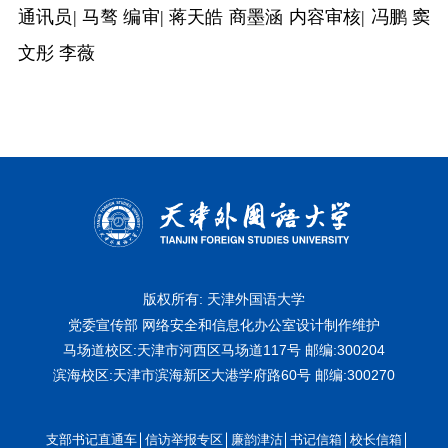
通讯员
|
马骜
编审
| 蒋天皓 商墨涵
内容审核
| 冯鹏 窦
文彤 李薇
版权所有: 天津外国语大学
党委宣传部 网络安全和信息化办公室设计制作维护
马场道校区:天津市河西区马场道117号
邮编:300204
滨海校区:天津市滨海新区大港学府路60号
邮编:300270
支部书记直通车
信访举报专区
廉韵津沽
书记信箱
校长信箱