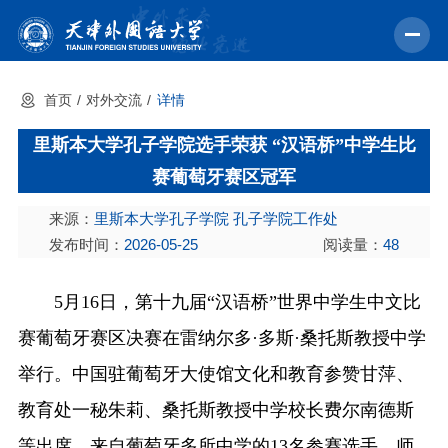
首页
对外交流
详情
首页
里斯本大学孔子学院选手荣获 “汉语桥”中学生比
学校概况
赛葡萄牙赛区冠军
机构设置
来源：
里斯本大学孔子学院 孔子学院工作处
教育教学
发布时间：
2026-05-25
阅读量：
48
师资力量
5月16日，第十九届“汉语桥”世界中学生中文比
学术科研
赛葡萄牙赛区决赛在雷纳尔多·多斯·桑托斯教授中学
中外交流
举行。中国驻葡萄牙大使馆文化和教育参赞甘萍、
招生就业
教育处一秘朱莉、桑托斯教授中学校长费尔南德斯
校园文化
等出席。来自葡萄牙多所中学的13名参赛选手、师