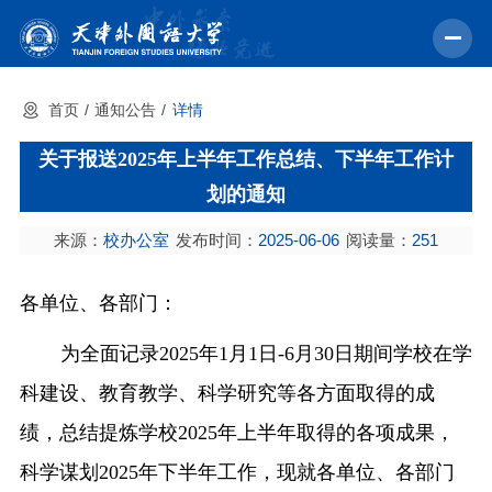
首页
通知公告
详情
首页
关于报送2025年上半年工作总结、下半年工作计
学校概况
划的通知
机构设置
来源：
校办公室
发布时间：
2025-06-06
阅读量：
251
教育教学
师资力量
各单位、各部门：
学术科研
为全面记录
2025
年
1
月
1
日
-6
月
30
日期间学校在学
中外交流
科建设、教育教学、科学研究等各方面取得的成
绩，总结提炼学校
2025
年上半年取得的各项成果，
招生就业
科学谋划
2025
年下半年工作，现就各单位、各部门
校园文化