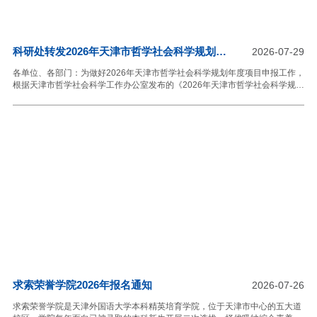
科研处转发2026年天津市哲学社会科学规划年
2026-07-29
度项目申报通知
各单位、各部门：为做好2026年天津市哲学社会科学规划年度项目申报工作，
根据天津市哲学社会科学工作办公室发布的《2026年天津市哲学社会科学规划
年度项目申报通知》和我校关于做好此项工作的精神，现将有关要求通知如
下：一、项目宗旨2026年天津市哲学社会科学规划年度项目申报工作以习近平
新时代中国特色社会主义思想为指导，以习近平文化思想为引领，全面贯彻落
实党的二十大和二十届历次全会精神，深入贯彻落实中央和市委关于加快构建
中国特色哲学社会科学的部署要求，坚持正确的政治方向、价值取向和学术导
向，坚持有组织科研和自主探索相结合，坚持以重大理论和现实问题为主攻方
向，坚持基础研究和应用研究并重，鼓励开展跨学科
求索荣誉学院2026年报名通知
2026-07-26
求索荣誉学院是天津外国语大学本科精英培育学院，位于天津市中心的五大道