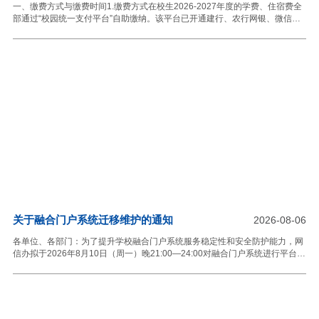
一、缴费方式与缴费时间1.缴费方式在校生2026-2027年度的学费、住宿费全
部通过“校园统一支付平台”自助缴纳。该平台已开通建行、农行网银、微信、
支付宝多渠道缴费功能，同学们可自主选择。登录方式一：打开天津外国语大
学官方网站（www.tjfsu.edu.cn），点击首页“学校要闻”专栏下十二个模块中
的“统一支付”模块;登录方式二：直接扫描下方二维码：登录用户名为学号，初
始密码为身份证号后6位，输入验证码后直接点击登录，登录后点击“学费缴
费”模块完成学费及住宿费缴纳。2.缴费时间：7月20日-8月28日。3.缴费成功
的学生名单由财务处直接转给教务处、校园卡制证统一注册。注意：无故不缴
纳学费与住
关于融合门户系统迁移维护的通知
2026-08-06
各单位、各部门：为了提升学校融合门户系统服务稳定性和安全防护能力，网
信办拟于2026年8月10日（周一）晚21:00—24:00对融合门户系统进行平台迁
移，期间，融合门户（含企业微信待办提醒、学校发文和通知公告预览模块）
将停止服务。由此带来的不便，敬请谅解！网络安全和信息化办公室2026年8
月6日