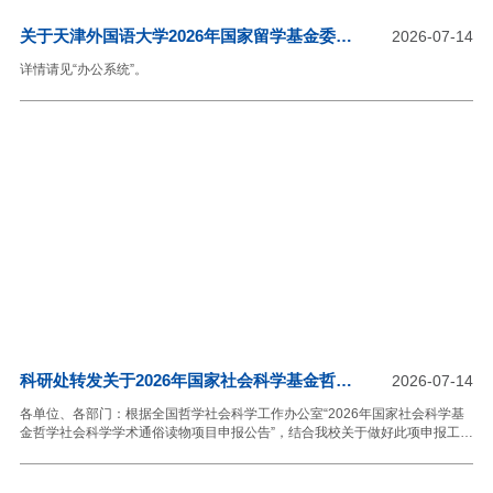
关于天津外国语大学2026年国家留学基金委青
2026-07-14
年骨干教师出国研修项目推荐人选的公示
详情请见“办公系统”。
科研处转发关于2026年国家社会科学基金哲学
2026-07-14
社会科学学术通俗读物项目申报公告的通知
各单位、各部门：根据全国哲学社会科学工作办公室“2026年国家社会科学基
金哲学社会科学学术通俗读物项目申报公告”，结合我校关于做好此项申报工作
的精神，现将有关要求通知如下：一、通知详见网站公告
https://www.nopss.gov.cn/n1/2026/0708/c459559-40756039.html二、项目宗
旨坚持以习近平新时代中国特色社会主义思想为指导，全面贯彻落实党的二十