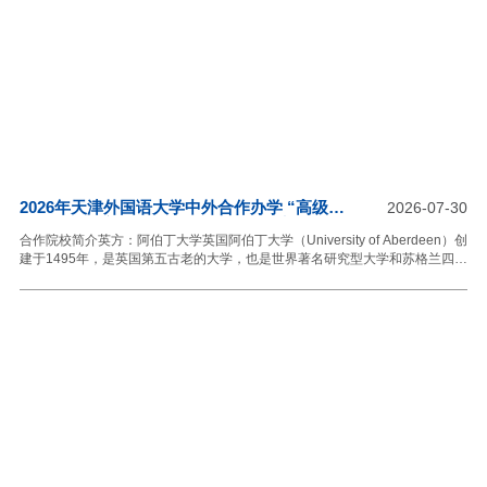
2026年天津外国语大学中外合作办学 “高级翻
2026-07-30
译与智能语言技术” 硕士项目招生简章
合作院校简介英方：阿伯丁大学英国阿伯丁大学（University of Aberdeen）创
建于1495年，是英国第五古老的大学，也是世界著名研究型大学和苏格兰四所
古典大学之一，具有530余年的悠久历史。学校位于苏格兰阿伯丁市，是英国
著名的教育、能源和创新中心。阿伯丁大学始终坚持卓越的教学与科研，在医
学、生命科学、能源工程、人工智能、语言学、商科、法学、人文社会科学等
领域享有国际声誉。阿伯丁大学长期位列世界知名大学行列，学校培养了5位
诺贝尔奖获得者及众多国际知名学者、企业领袖和社会精英，在全球学术界和
产业界具有广泛影响力。学校拥有来自130多个国家和地区的国际学生，形成
了开放、多元的国际化学习