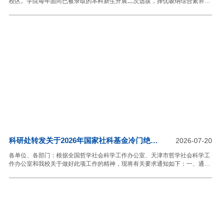
校区。学院每年面向已被录取的本科新生开展二次选拔，择优吸纳综合素养突
出的学生进入学院学习，进行“专业+外语+国际执业资质证书”的国际化、复合
型、拔尖创新人才培养。2026年学院招生报名安排如下：一、招生人数与专业
（项目）2026年计划在校内新生中选拔80人。招生专业包括：财务管理（商
务英语）、金融学（商务英语）。学生可选择参加国际注册会计师
（ACCA）、特许金融分析师（CFA）国际执业资质人才培养项目。国际注册
会计师（ACCA）项目：国际注册会计师（The Association of Chartered
Certified
科研处转发关于2026年国家社科基金冷门绝学
2026-07-20
研究专项申报公告的通知
各单位、各部门：根据全国哲学社会科学工作办公室、天津市哲学社会科学工
作办公室和我校关于做好此项工作的精神，现将有关要求通知如下：一、通知
详见全国哲学社会科学工作办公室网站通知公告
https://www.nopss.gov.cn/n1/2026/0716/c431029-40761983.html二、指导思
想坚持以习近平新时代中国特色社会主义思想为指导，以习近平文化思想为引
领，深入学习贯彻习近平总书记关于加强文化遗产保护传承、加强“绝学”和冷
门学科建设的重要论述精神，按照立足中国、借鉴国外，挖掘历史、把握当
代，关怀人类、面向未来的思路，加强冷门濒危学科的抢救性保护和文化遗产