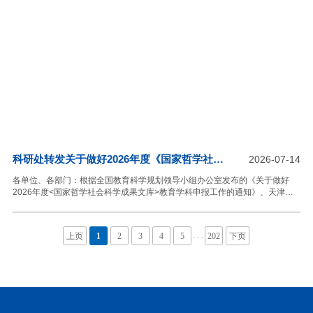
大和二十届历次全会精神，深入学习贯彻习近平文化思想，集中推出一批体现
正确政治方向、价值取向、学术导向，深入浅出、雅俗共赏、引人入胜的学术
通俗读物，推动更多优秀哲学社会科学学术成果走进大众、服务社会，不断提
升全民哲
科研处转发关于做好2026年度《国家哲学社会
2026-07-14
科学成果文库》教育学科申报工作的通知
各单位、各部门：根据全国教育科学规划领导小组办公室发布的《关于做好
2026年度<国家哲学社会科学成果文库>教育学科申报工作的通知》、天津市
教育科学规划领导小组办公室通知和我校关于做好此项工作的精神，现转发申
报通知，有关事项通知如下：一、具体通知内容详见网站公告
https://onsgep.moe.edu.cn/post/view/1864二、申报条件1.申报成果范围包括
. . .
上页
1
2
3
4
5
202
下页
全国教育科学规划20个学科，跨学科的成果要按照“优先靠近”的原则，选择一
个学科作为主体进行申报。2.申报成果须全部完成且尚未公开出版。其中全国
教育科学规划项目结项等级应为“良好”及以上。没有结项等级的成果，应由3名
具有正高级专业