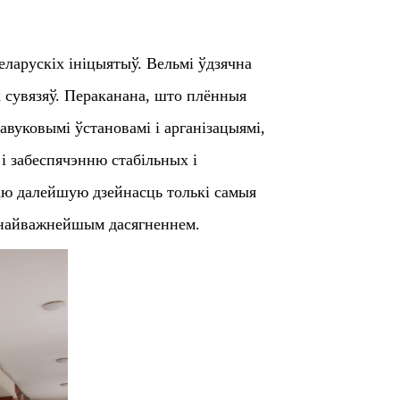
еларускіх ініцыятыў. Вельмі ўдзячна
х сувязяў. Пераканана, што плённыя
авуковымі ўстановамі і арганізацыямі,
 і забеспячэнню стабільных і
аю далейшую дзейнасць толькі самыя
м найважнейшым дасягненнем.