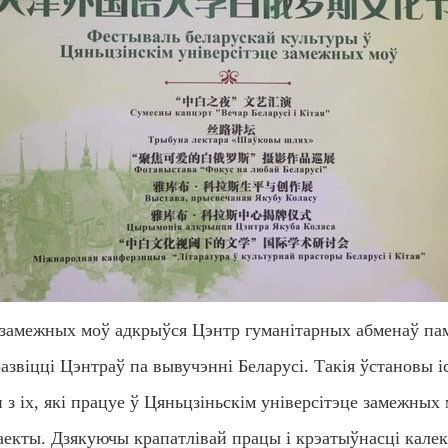
е замежных моў адкрыўся Цэнтр гуманітарных абменаў памі
развіцці Цэнтраў па вывучэнні Беларусі. Такія ўстановы 
н з іх, які працуе ў Цяньцзіньскім універсітэце замежных
екты. Дзякуючы крапатлівай працы і крэатыўнасці калекты