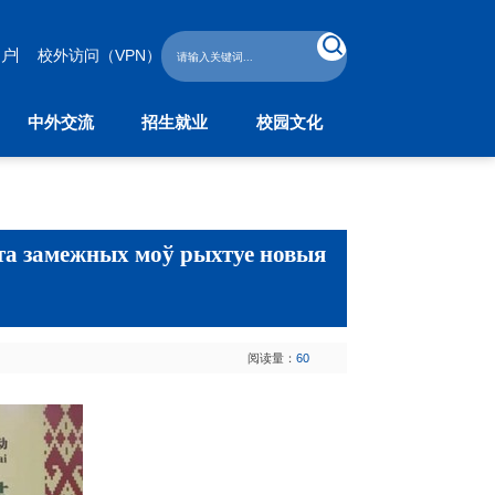
门户
校外访问（VPN）
中外交流
招生就业
校园文化
外交流
招生就业
校园文化
作与交流处
本科生招生
学工部
教育学院
研究生招生
校团委
子学院
继续教育招生
 замежных моў рыхтуе новыя
留学生招生
学生就业指导中心
阅读量：
60