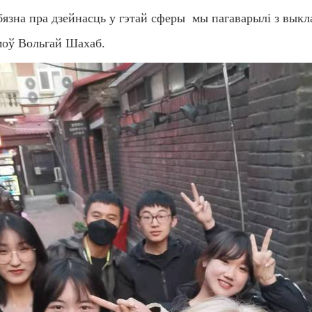
бязна пра дзейнасць у гэтай сферы мы пагаварылі з вык
моў Вольгай Шахаб.