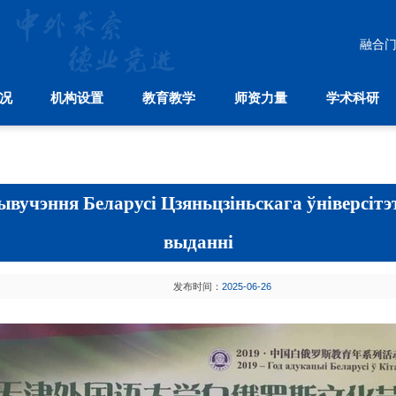
融合
况
机构设置
教育教学
师资力量
学术科研
教育教学
师资力量
学术科研
中
本科生教育
师资建设
学科分布
国际合
研究生教育
人才引进
科研机构
国际
留学生教育
学术刊物
孔
я Беларусі Цзяньцзіньскага ўніверсітэта
继续教育
выданні
发布时间：
2025-06-26