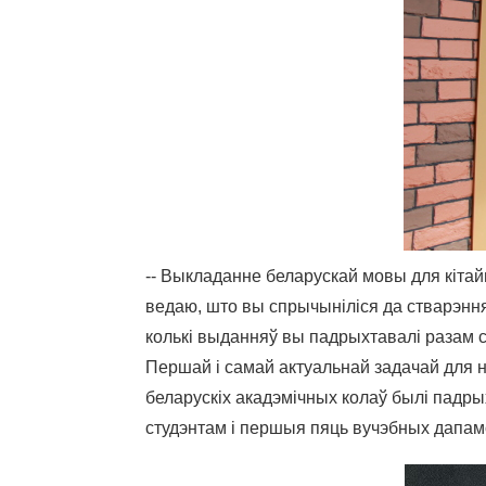
-- Выкладанне беларускай мовы для кітайц
ведаю, што вы спрычыніліся да стварэння 
колькі выданняў вы падрыхтавалі разам с
Першай і самай актуальнай задачай для н
беларускіх акадэмічных колаў былі падр
студэнтам і першыя пяць вучэбных дапамож