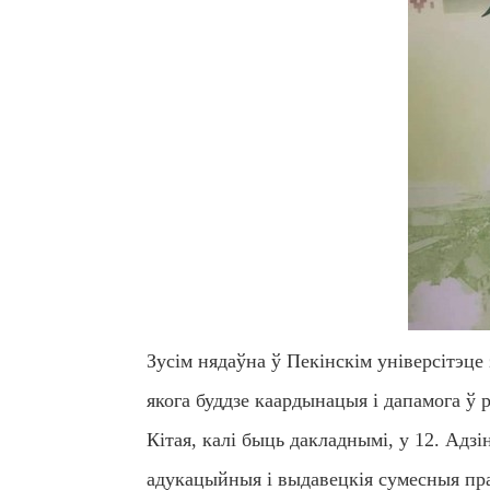
Зусім нядаўна ў Пекінскім універсітэц
якога буддзе каардынацыя і дапамога ў 
Кітая, калі быць дакладнымі, у 12. Адзі
адукацыйныя і выдавецкія сумесныя пра