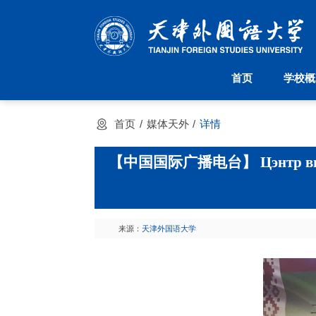
首页
学校概
首页
学校概况
机构设置
首页
媒体天外
详情
学校简介
派驻机构
天外校训
院系设置
天外校徽
管理机构
【中国国际广播电台】 Цэнтр вывучэнн
现任领导
大学章程
来源：
天津外国语大学