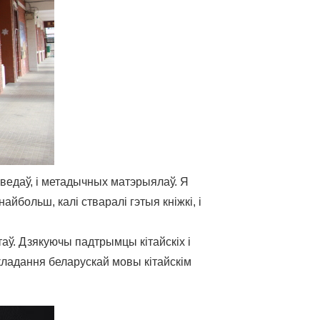
 ведаў, і метадычных матэрыялаў. Я
йбольш, калі стваралі гэтыя кніжкі, і
аў. Дзякуючы падтрымцы кітайскіх і
кладання беларускай мовы кітайскім