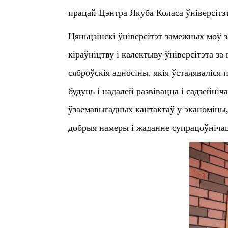
працай Цэнтра Якуба Коласа ўніверсітэ
Цяньцзінскі ўніверсітэт замежных моў з
кіраўніцтву і калектыву ўніверсітэта з
сяброўскія адносіны, якія ўсталяваліся
будуць і надалей развівацца і садзейні
ўзаемавыгадных кантактаў у эканоміцы,
добрыя намеры і жаданне супрацоўнічац