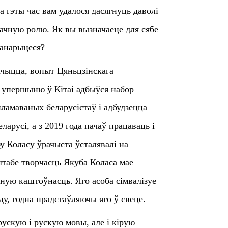
а гэты час вам удалося дасягнуць даволі
начную ролю. Як вы вызначаеце для сябе
ганарыцеся?
ачыцца, вопыт Цяньцзінскага
 упершыню ў Кітаі адбыўся набор
ламаваных беларусістаў і адбудзецца
арусі, а з 2019 года пачаў працаваць і
у Коласу ўрачыста ўсталявалі на
штабе творчасць Якуба Коласа мае
ную каштоўнасць. Яго асоба сімвалізуе
ду, годна прадстаўляючы яго ў свеце.
арускую і рускую мовы, але і кірую