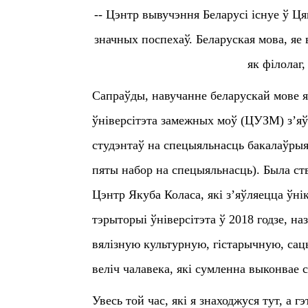
-- Цэнтр вывучэння Беларусі існуе ў Ця
значных поспехаў. Беларуская мова, яе
як філолаг
Сапраўды, навучанне беларускай мове я
ўніверсітэта замежных моў (ЦУЗМ) з’я
студэнтаў на спецыяльнасць бакалаўрыя
пяты набор на спецыяльнасць). Была ств
Цэнтр Якуба Коласа, які з’яўляецца ўні
тэрыторыі ўніверсітэта ў 2018 годзе, 
вялізную культурную, гістарычную, сац
веліч чалавека, які сумленна выконвае 
Увесь той час, які я знаходжуся тут, а 