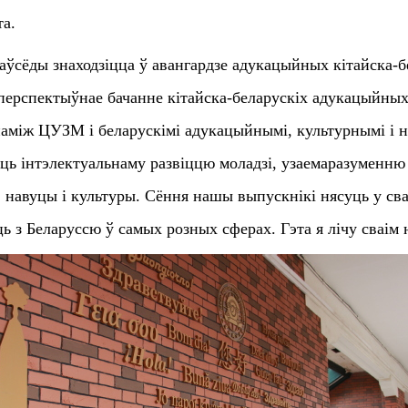
та.
аўсёды знаходзіцца ў авангардзе адукацыйных кітайска-б
а перспектыўнае бачанне кітайска-беларускіх адукацыйны
 паміж ЦУЗМ і беларускімі адукацыйнымі, культурнымі і н
чаць інтэлектуальнаму развіццю моладзі, узаемаразуменню
 навуцы і культуры. Сёння нашы выпускнікі нясуць у св
ь з Беларуссю ў самых розных сферах. Гэта я лічу сваі