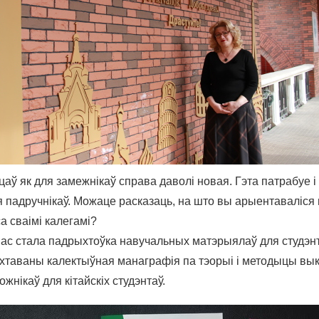
аў як для замежнікаў справа даволі новая. Гэта патрабуе і
падручнікаў. Можаце расказаць, на што вы арыентаваліся на
а сваімі калегамі?
ас стала падрыхтоўка навучальных матэрыялаў для студэнт
ыхтаваны калектыўная манаграфія па тэорыі і методыцы вы
нікаў для кітайскіх студэнтаў.