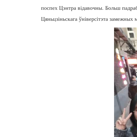
поспех Цэнтра відавочны. Больш падра
Цяньцзіньскага ўніверсітэта замежных 