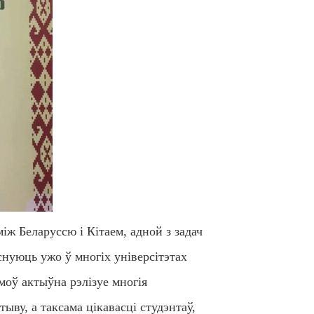
ж Беларуссю і Кітаем, адной з задач
існуюць ужо ў многіх універсітэтах
 моў актыўна рэлізуе многія
ву, а таксама цікавасці студэнтаў,