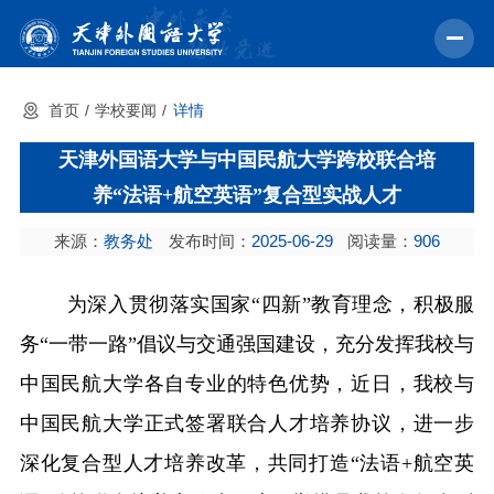
首页
学校要闻
详情
首页
天津外国语大学与中国民航大学跨校联合培
学校概况
养“法语+航空英语”复合型实战人才
机构设置
来源：
教务处
发布时间：
2025-06-29
阅读量：
906
教育教学
师资力量
为深入贯彻落实国家
“四新”教育理念，积极服
务“一带一路”倡议与交通强国建设，
充分发挥我校与
学术科研
中国民航大学各自专业的
特色优势
，
近日
，我校与
中外交流
中国民航大学正式签署联合人才培养协议，
进一步
招生就业
深化复合型人才培养改革
，
共同打造
“法语+航空英
校园文化