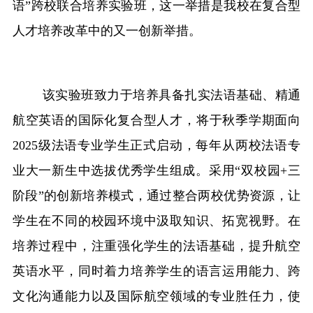
语”跨校联合培养实验班
，
这一举措
是
我校
在复合型
人才培养改革中的又一创新举措。
融合门户
校外访问（VPN）
该实验班致力于培养具备扎实法语基础、精通
航空英语的国际化复合型人才
，
将
于
秋季学期面向
2025级法语专业学生
正式启动
，每年从两校法语专
业大一新生中选拔优秀学生组成。采用
“双校园+三
阶段”的创新培养模式，
通过
整合两校优势资源，让
学生在不同的校园环境中汲取知识
、
拓宽视野。在
培养过程中，注重强化学生的法语基础，提升航空
英语水平，同时着力培养学生的语言运用能力、跨
文化沟通能力以及国际航空领域的专业胜任力，使