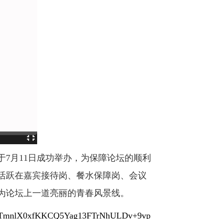
于7月11日成功举办，为保障论坛的顺利
活跃在嘉宾接待岗、餐水保障岗、会议
为论坛上一道亮丽的青春风景线。
yJjKTmnlX0xfKKCQ5Yag13FTrNhULDv+9vp