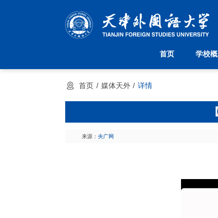
首页
学校概
首页
学校概况
机构设置
首页
媒体天外
详情
学校简介
派驻机构
天外校训
院系设置
天外校徽
管理机构
现任领导
大学章程
来源：
央广网