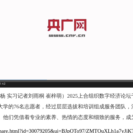
 实习记者刘雨桐 崔梓萌）2025上合组织数字经济论坛
大学的76名志愿者，经过层层选拔和培训组成服务团队，
。他们凭借着专业的素养、热情的态度和细致的服务，成
html/share.html?id=30079205&ui=BJpOTo97/ZMTOuXLh1a7