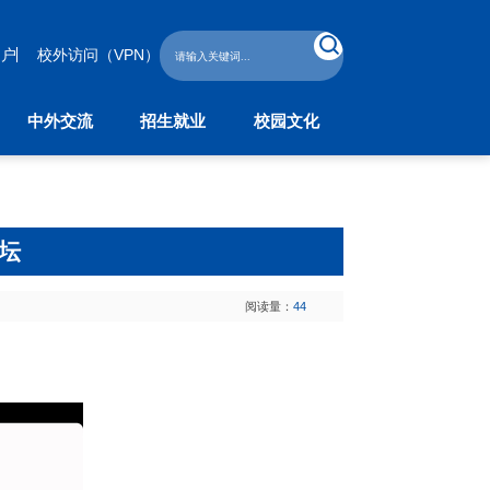
门户
校外访问（VPN）
中外交流
招生就业
校园文化
外交流
招生就业
校园文化
作与交流处
本科生招生
学工部
教育学院
研究生招生
校团委
子学院
继续教育招生
坛
留学生招生
学生就业指导中心
阅读量：
44