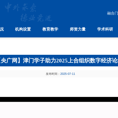
融合
况
机构设置
教育教学
师资力量
学术科研
教育教学
师资力量
学术科研
中
本科生教育
师资建设
学科分布
国际合
研究生教育
人才引进
科研机构
国际
留学生教育
学术刊物
孔
【央广网】津门学子助力2025上合组织数字经济论
继续教育
发布时间：
2025-07-11