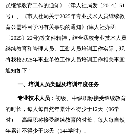
员继续教育工作的通知》（津人社局发〔
2014
〕
51
融合门户
校外访问（VPN）
号）、《市人社局关于
2025
年专业技术人员继续教
育公需科目学习有关事项的通知》
(
津人社办函
〔
2025
〕
22
号
)
等文件精神，
结合我校专业技术人员
继续教育和管理人员、工勤人员培训工作实际，现
将我校
2025
年事业单位工作人员培训工作相关事宜
通知如下：
一、培训人员类型及培训年度任务
专业技术人员：
初级、中级职称接受继续教育
的时长，每人每自然年累计不得少于
12
天（
96
学
时）；高级职称接受继续教育的时长，每人每自然
年累计不得少于
18
天（
144
学时）。