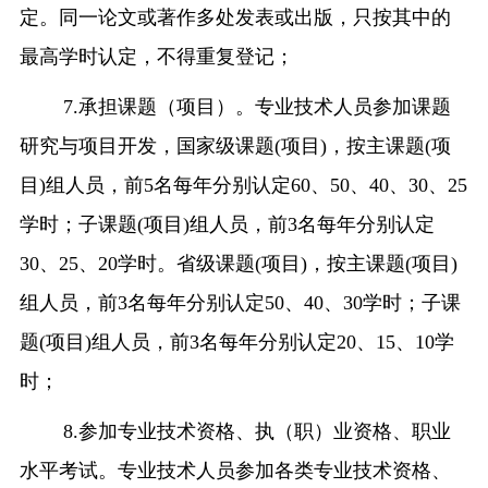
定。同一论文或著作多处发表或出版，只按其中的
最高学时认定，不得重复登记；
7.
承担课题（项目）。专业技术人员参加课题
研究与项目开发，国家级课题
(
项目
)
，按主课题
(
项
目
)
组人员，前
5
名每年分别认定
60
、
50
、
40
、
30
、
25
学时；子课题
(
项目
)
组人员，前
3
名每年分别认定
30
、
25
、
20
学时。省级课题
(
项目
)
，按主课题
(
项目
)
组人员，前
3
名每年分别认定
50
、
40
、
30
学时；子课
题
(
项目
)
组人员，前
3
名每年分别认定
20
、
15
、
10
学
时；
8.
参加专业技术资格、执（职）业资格、职业
水平考试。专业技术人员参加各类专业技术资格、