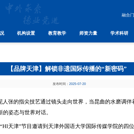
融合
况
机构设置
教育教学
师资力量
学术科研
教育教学
师资力量
学术科研
中
本科生教育
师资建设
学科分布
国际合
研究生教育
人才引进
科研机构
国际
留学生教育
学术刊物
孔
【品牌天津】解锁非遗国际传播的“新密码”
继续教育
发布时间：
2025-07-20
人张的指尖技艺通过镜头走向世界，当昆曲的水磨调伴
新的姿态与世界对话。
“HI天津”节目邀请到天津外国语大学国际传媒学院的四