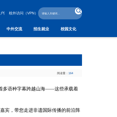
门户
校外访问（VPN）
中外交流
招生就业
校园文化
外交流
招生就业
校园文化
作与交流处
本科生招生
学工部
教育学院
研究生招生
校团委
子学院
继续教育招生
留学生招生
学生就业指导中心
阅读量：
164
着多语种字幕跨越山海——这些承载着
位嘉宾，带您走进非遗国际传播的前沿阵