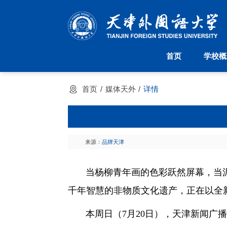
首页
学校概
首页
学校概况
机构设置
首页
媒体天外
详情
学校简介
派驻机构
天外校训
院系设置
天外校徽
管理机构
现任领导
大学章程
来源：
品牌天津
当杨柳青年画的色彩跃然屏幕，当泥
千年智慧的非物质文化遗产，正在以全
本周日（7月20日），天津新闻广播