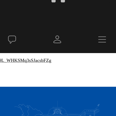
s/xc9L_WHKSMq3sSJacsbFZg