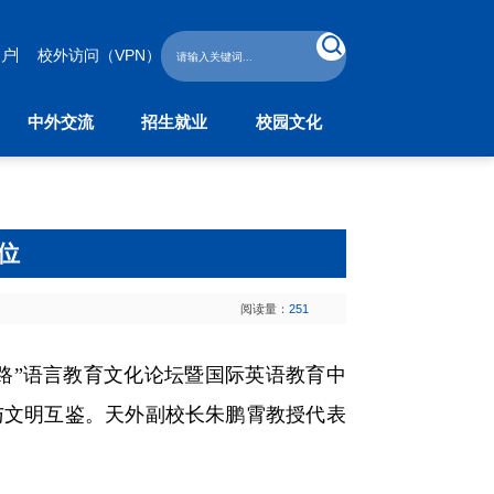
门户
校外访问（VPN）
中外交流
招生就业
校园文化
外交流
招生就业
校园文化
作与交流处
本科生招生
学工部
教育学院
研究生招生
校团委
子学院
继续教育招生
位
留学生招生
学生就业指导中心
阅读量：
251
带一路”语言教育文化论坛暨国际英语教育中
与文明互鉴。
天外
副校长朱鹏霄教授代表