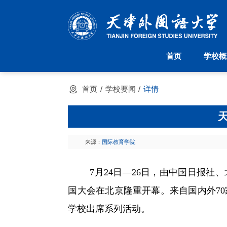
首页
学校概
首页
学校概况
机构设置
首页
学校要闻
详情
学校简介
派驻机构
天外校训
院系设置
天外校徽
管理机构
现任领导
大学章程
来源：
国际教育学院
7月
24日—
2
6
日，由中国日报社、
国大会在北京隆重开幕。来自国内外7
学校出席系列活动。