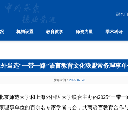
融合
况
机构设置
教育教学
师资力量
学术科研
教育教学
师资力量
学术科研
中
本科生教育
师资建设
学科分布
国际合
研究生教育
人才引进
科研机构
国际
留学生教育
学术刊物
孔
天外当选“一带一路”语言教育文化联盟常务理事单
继续教育
发布时间：
2025-07-28
北京师范大学和上海外国语大学联合主办的
2025“一
0家理事单位的百余名专家学者与会，共商语言教育合作