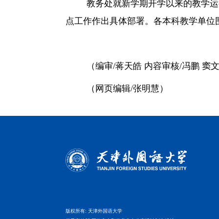
教务处就新学期开学以来的教学运
点工作作出具体部署。各本科教学单位
（编审
/
蒋天皓
内容审核
/
冯鹏
窦
（网页编辑/张明慧）
融合门户
校外访问（VPN）
版权所有: 天津外国语大学