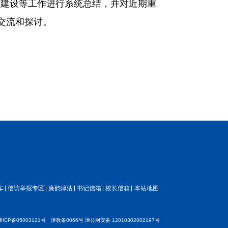
材建设等工作进行系统总结，并对近期重
交流和探讨。
车
信访举报专区
廉韵津沽
书记信箱
校长信箱
本站地图
津ICP备05003121号
津教备0066号
津公网安备 12010302002197号