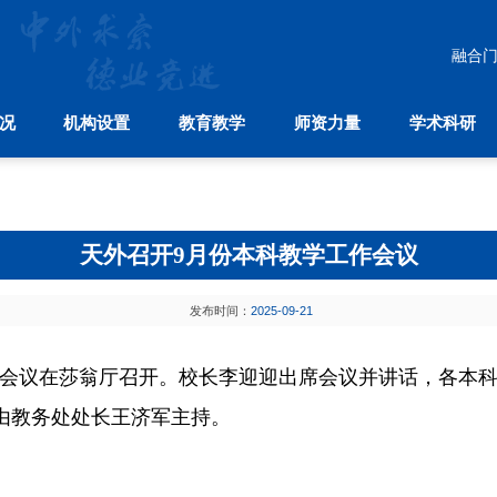
融合
况
机构设置
教育教学
师资力量
学术科研
教育教学
师资力量
学术科研
中
本科生教育
师资建设
学科分布
国际合
研究生教育
人才引进
科研机构
国际
留学生教育
学术刊物
孔
天外召开9月份本科教学工作会议
继续教育
发布时间：
2025-09-21
工作会议在莎翁厅召开。校长李迎迎出席会议并讲话，各本
由教务处处长王济军主持。