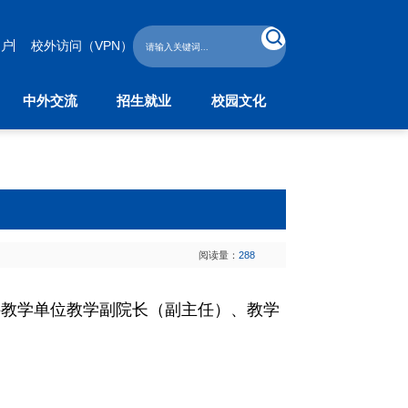
门户
校外访问（VPN）
中外交流
招生就业
校园文化
外交流
招生就业
校园文化
作与交流处
本科生招生
学工部
教育学院
研究生招生
校团委
子学院
继续教育招生
留学生招生
学生就业指导中心
阅读量：
288
科教学单位教学副院长（副主任）、教学