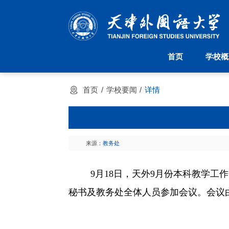
首页
学校概
首页
学校概况
机构设置
首页
学校要闻
详情
学校简介
派驻机构
天外校训
院系设置
天外校徽
管理机构
现任领导
大学章程
来源：
教务处
9月18日，天外9月份本科教学
秘书及教务处全体人员参加会议。会议