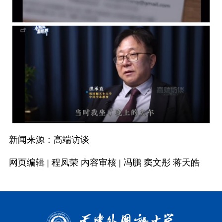
融合门户
校外访问（VPN）
新闻来源：高端访谈
网页编辑 | 程凤荣 内容审核 | 冯鹏 窦文彤 蒋天皓