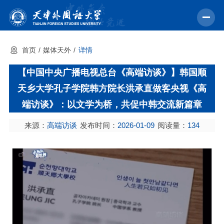
首页
媒体天外
详情
首页
【中国中央广播电视总台《高端访谈》】韩国顺
学校概况
天乡大学孔子学院韩方院长洪承直做客央视《高
机构设置
端访谈》：以文学为桥，共促中韩交流新篇章
教育教学
来源：
高端访谈
发布时间：
2026-01-09
阅读量：
134
师资力量
学术科研
中外交流
招生就业
校园文化