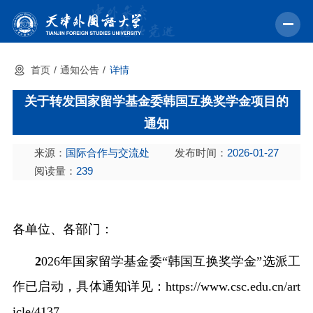
首页
通知公告
详情
首页
关于转发国家留学基金委韩国互换奖学金项目的
学校概况
通知
机构设置
来源：
国际合作与交流处
发布时间：
2026-01-27
教育教学
阅读量：
239
师资力量
学术科研
各单位、各部门：
中外交流
2
026年国家留学基金委“
韩国互换奖学金
”选派工
招生就业
作已启动，具体通知详见：
https://www.csc.edu.cn/art
校园文化
icle/4137