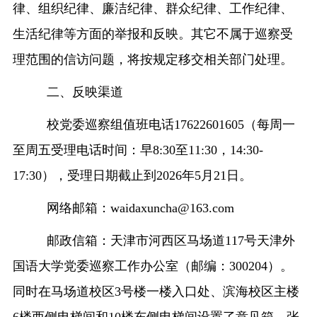
律、组织纪律、廉洁纪律、群众纪律、工作纪律、
生活纪律等方面的举报和反映。其它不属于巡察受
理范围的信访问题，将按规定移交相关部门处理。
二、反映渠道
校党委巡察组值班电话
17622601605
（每
周一
至周五
受理电话时间：早
8:
3
0至
11:30，14:30-
17:30
），受理日期截止到
202
6
年
5
月
21
日。
网络邮箱：
waidaxuncha@163.com
邮政信箱：天津市河西区马场道
117号天津外
国语大学党委巡察工作办公室（邮编：300204）。
同时在
马场道
校区
3号楼
一楼入口处、
滨海校区主楼