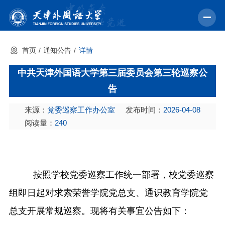
首页
通知公告
详情
首页
中共天津外国语大学第三届委员会第三轮巡察公
学校概况
告
机构设置
来源：
党委巡察工作办公室
发布时间：
2026-04-08
教育教学
阅读量：
240
师资力量
学术科研
按照学校党委巡察工作统一部署，校党委巡察
中外交流
组即日起对
求索荣誉学院党总支
、
通识教育
学院党
招生就业
总支
开展常规巡察。现将有关事宜公告如下：
校园文化