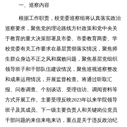
一、巡察内容
融合门户
校外访问（VPN）
根据工作职责，校党委巡察组将认真落实政治
巡察要求，
聚焦党的理论路线方针政策和党中央
关
于教育的重大决策部署及
市委
、
市委教育两委
、学
校党委有关工作要求
在基层贯彻落实情况，聚焦师
生群众身边不正之风和腐败问题，聚焦
基层
党组织
领导班子和干部队伍建设情况
，聚焦巡视巡察整改
和成果运用情况，开展监督检查。将通过听取汇
报、问卷调查、个别谈话、受理信访、调阅资料等
方式开展工作。主要受理反映
202
3
年以来学院领导
班子及其成员、下一级主要负责人和关键岗位党员
干部问题的来信来电来访，重点是关于违反政治纪