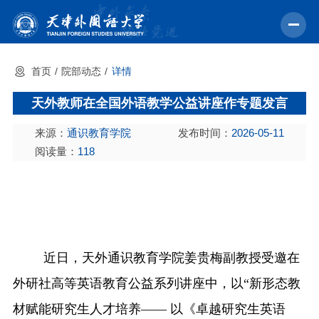
首页
院部动态
详情
首页
天外教师在全国外语教学公益讲座作专题发言
学校概况
来源：
通识教育学院
发布时间：
2026-05-11
机构设置
阅读量：
118
教育教学
师资力量
学术科研
中外交流
近日，天外通识教育学院姜贵梅副教授受邀在
外研社高等英语教育公益系列讲座中，
以
“
新形态教
招生就业
材赋能研究生人才培养
—— 以《卓越研究生英语
校园文化