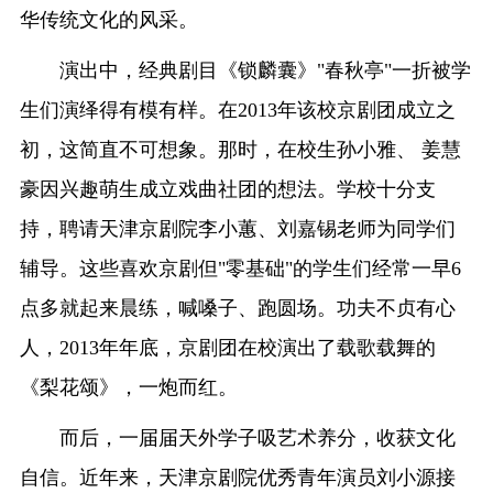
华传统文化的风采。
演出中，经典剧目《锁麟囊》"春秋亭"一折被学
生们演绎得有模有样。在2013年该校京剧团成立之
初，这简直不可想象。那时，在校生孙小雅、 姜慧
豪因兴趣萌生成立戏曲社团的想法。学校十分支
持，聘请天津京剧院李小蕙、刘嘉锡老师为同学们
辅导。这些喜欢京剧但"零基础"的学生们经常一早6
点多就起来晨练，喊嗓子、跑圆场。功夫不贞有心
人，2013年年底，京剧团在校演出了载歌载舞的
《梨花颂》，一炮而红。
而后，一届届天外学子吸艺术养分，收获文化
自信。近年来，天津京剧院优秀青年演员刘小源接