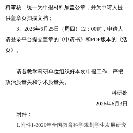
料审核，统一为申报材料加盖公章，并为申请人提
供
盖章页
扫描文档；
3、202
6
年
6
月
25
日（周
四
）
12：00前
，申请人
请登录平台提交盖章的《申请书》和
PDF版本的《活
页》。
请各教学科研单位组织好本次申报工作，严把
政治质量关和学术质量关。
科研处
202
6
年
6
月
3
日
附件：
1.
附件1-2026年全国教育科学规划学生发展研究