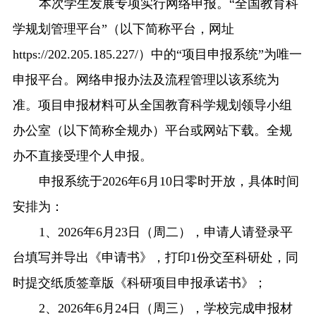
本
次学生发展
专项实行网络申报
。
“全国教育科
学规划管理平台”（以下简称平台，网址
https://202.205.185.227/）中的“项目申报系统”为唯一
申报平台
。网络申报办法及流程管理以该系统为
准。
项目申报材料可从全国教育科学规划领导小组
办公室（以下简称全规办）平台或网站下载。全规
办不直接受理个人申报。
申报系统于
2026年6月10日零时
开放，
具体时间
安排为：
1、202
6
年
6
月
2
3
日（周
二
），申请人请登录平
台填写并导出《申请书》，打印
1份交至科研处，同
时提交纸质签章版《科研项目申报承诺书》；
2、202
6
年
6
月
2
4
日（周
三
），学校完成申报材