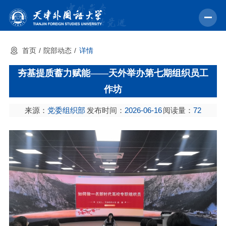
首页
院部动态
详情
首页
夯基提质蓄力赋能——天外举办第七期组织员工
学校概况
作坊
机构设置
来源：
党委组织部
发布时间：
2026-06-16
阅读量：
72
教育教学
师资力量
学术科研
中外交流
招生就业
校园文化