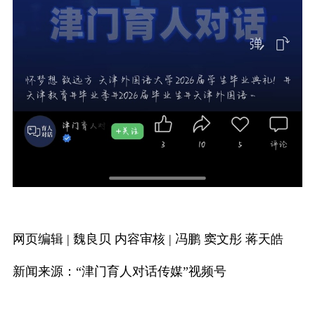
网页编辑 | 魏良贝 内容审核 | 冯鹏 窦文彤 蒋天皓
新闻来源：“津门育人对话传媒”视频号