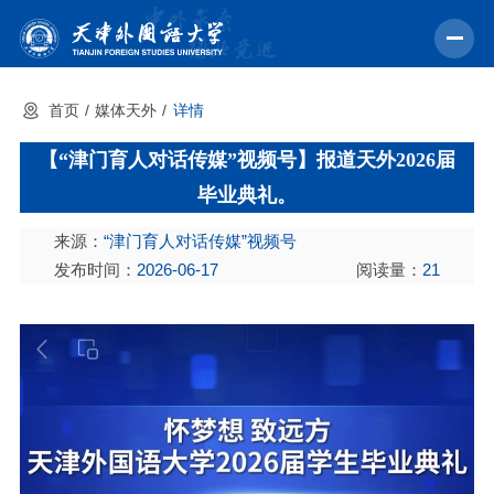
首页
媒体天外
详情
首页
【“津门育人对话传媒”视频号】报道天外2026届
学校概况
毕业典礼。
机构设置
来源：
“津门育人对话传媒”视频号
教育教学
发布时间：
2026-06-17
阅读量：
21
师资力量
学术科研
中外交流
招生就业
校园文化