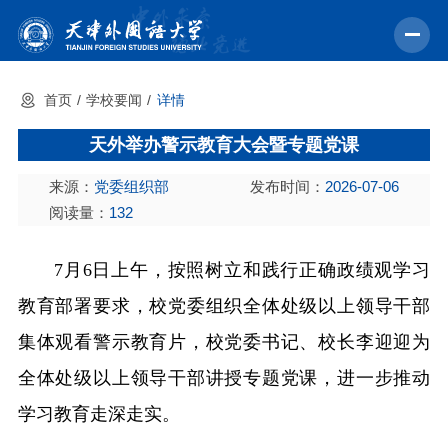
首页
学校要闻
详情
首页
天外举办警示教育大会暨专题党课
学校概况
来源：
党委组织部
发布时间：
2026-07-06
机构设置
阅读量：
132
教育教学
7
月
6
日上午，按照树立和践行正确政绩观学习
师资力量
教育部署要求，校党委组织全体处级以上领导干部
学术科研
集体观看
警示教育片
，
校党委书记、校长李迎迎为
中外交流
全体处级以上领导干部讲授专题党课，进一步推动
招生就业
学习教育走深走实。
校园文化