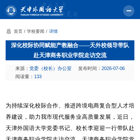
首页
学校要闻
详情
首页
深化校际协同赋能产教融合——天外校领导带队
学校概况
赴天津商务职业学院走访交流
机构设置
来源：
党委（校长）办公室
发布时间：
2026-07-06
教育教学
阅读量：
133
师资力量
学术科研
为持续深化校际合作、推进跨境电商复合型人才培
中外交流
养建设，助力我市现代服务业高质量发展，近日，
招生就业
天津外国语大学党委书记、校长李迎迎一行带队赴
校园文化
天津商务职业学院走访交流。天津商务职业学院党