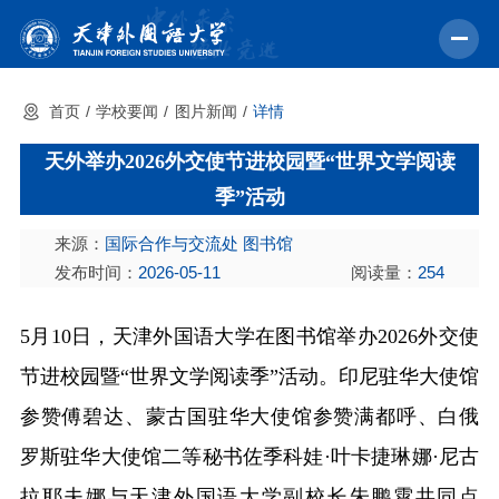
首页
学校要闻
图片新闻
详情
首页
天外举办2026外交使节进校园暨“世界文学阅读
学校概况
季”活动
机构设置
来源：
国际合作与交流处 图书馆
教育教学
发布时间：
2026-05-11
阅读量：
254
师资力量
5月10日，天津外国语大学在图书馆举办2026外交使
学术科研
节进校园暨“世界文学阅读季”活动。印尼驻华大使馆
中外交流
参赞傅碧达、蒙古国驻华大使馆参赞满都呼、白俄
招生就业
罗斯驻华大使馆二等秘书佐季科娃·叶卡捷琳娜·尼古
校园文化
拉耶夫娜与天津外国语大学副校长朱鹏霄共同点