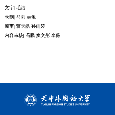
文字
| 毛洁
录制
| 马莉 吴敏
编审
| 蒋天皓 孙雨婷
内容审核
| 冯鹏 窦文彤 李薇