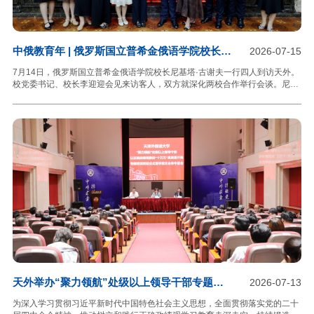
中俄教育年 | 俄罗斯国立普希金俄语学院校长一
2026-07-15
行到访天外
7月14日，俄罗斯国立普希金俄语学院校长尼基塔·古谢夫一行四人到访天外。
校党委书记、校长李迎迎会见来访客人，双方就深化两校合作举行会谈。尼基
塔·古谢夫对天外的热情接待表示感谢，介绍了俄罗斯国立普希金俄语学院现阶
段发展概况，重点分享学校在对外俄语教学领域取得的创新成果。他高度肯定
天津外国语大学在深化中俄教育交流合作进程中承担的关键作用，希望双方依
托第十六届世界俄语大会筹备工作联合开展系列学术研讨活动，共同攻关人工
智能赋能俄语教学相关课题，同时诚挚邀请天外师生出席普希金俄语学院建校
60周年庆祝活动。李迎迎对尼基塔·古谢夫一行的到访表示热烈欢迎，介绍了
天外的学科建设成效与对俄交流合作布局。她指出，两
天外举办“聚力领航”处级以上领导干部专题培
2026-07-13
训班
为深入学习贯彻习近平新时代中国特色社会主义思想，全面贯彻落实党的二十