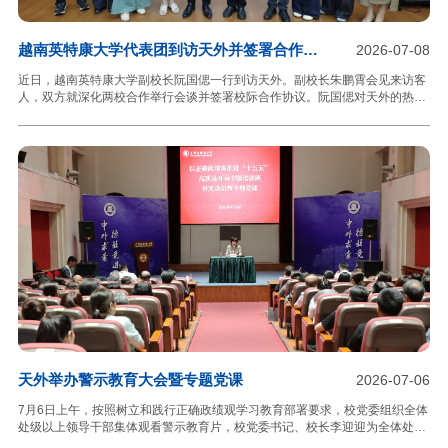
越南英特康大学代表团到访天外并签署合作协
2026-07-08
议
近日，越南英特康大学副校长阮国偲一行到访天外。副校长朱鹏霄会见来访客
人，双方就深化两校合作举行会谈并签署校际合作协议。阮国偲对天外的热情
接待表示感谢，高度认可学校在外语教学、国际中文教育等领域的办学实力。
他提出，将推进越南留学生规模化、建制化赴天外研学进修，打通学生常态化
交流通道，拓宽越南学子来华学习深造渠道。朱鹏霄对阮国偲一行表示热烈欢
迎，并向代表团介绍学校办学特色与国际交流成果。他表示，天外多年来致力
于国际化人才培养与中外人文交流，具备成熟的国际中文教育体系，期待两校
以此次会面为契机，围绕国际中文教育、师生互访、文化研学等领域紧密合
作。会谈结束后，双方共同签署校际合作框架协议。下一步，两校
天外举办警示教育大会暨专题党课
2026-07-06
7月6日上午，按照树立和践行正确政绩观学习教育部署要求，校党委组织全体
处级以上领导干部集体观看警示教育片，校党委书记、校长李迎迎为全体处级
以上领导干部讲授专题党课，进一步推动学习教育走深走实。李迎迎指出，今