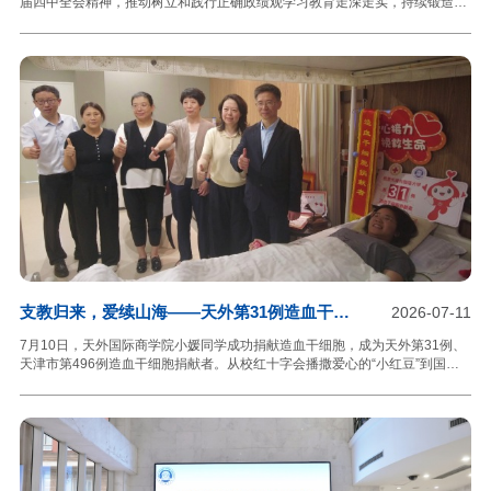
届四中全会精神，推动树立和践行正确政绩观学习教育走深走实，持续锻造政
治过硬、堪当高质量发展重任的领导干部队伍，引导全校干部凝心聚力、担当
实干，以严实作风推动学校“十五五”实现良好开局，7月6日至13日，学校举
办“聚力领航”处级以上领导干部以正确政绩观推进“十五五”高质量开局专题培训
班。全体校领导、处级领导干部全程参训，科级干部、学科带头人、系主任、
党支部书记等同步参与多场专题学习。本次培训依托专家辅导、分组研讨、集
中成果汇报等教学模式开展系统化集中学习，有效提升参训干部理论素养、治
理能力与发展视野，为学校高质量发展筑牢干部人才
支教归来，爱续山海——天外第31例造血干细
2026-07-11
胞捐献者成功捐献
7月10日，天外国际商学院小媛同学成功捐献造血干细胞，成为天外第31例、
天津市第496例造血干细胞捐献者。从校红十字会播撒爱心的“小红豆”到国旗
护卫队淬炼成钢的坚毅青年，从新疆支教课堂上救助学生的仁爱师者再到如今
捐献造血干细胞点亮希望的“生命守护者”，天外学子用坚实的臂膀扛起生命的
重量，用炽热的赤诚书写山海之间的温情。今年4月底，一通来自天津市红十
字事务中心的电话，打破了小媛同学平静的生活——“您与一名血液病患者配型
成功，是否愿意捐献？”此时，距离她报名加入中华骨髓库，已过去一年半。作
为一名曾经的校红十字会副会长，她比谁都清楚“配型成功”四个字的含金量：