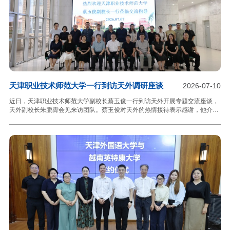
这是万分之一的概率，更是一场与时间的赛跑
天津职业技术师范大学一行到访天外调研座谈
2026-07-10
近日，天津职业技术师范大学副校长蔡玉俊一行到访天外开展专题交流座谈，
天外副校长朱鹏霄会见来访团队。蔡玉俊对天外的热情接待表示感谢，他介绍
了天津职业技术师范大学办学特色与外国语学院专业布局，围绕师范类外语人
才培养、专业建设等方面分享办学思考，希望借鉴天外在外语学科建设、复合
人才培养、产业学院实践中的成熟做法，破解本校教学改革难点。朱鹏霄对天
津职业技术师范大学一行来访表示热烈欢迎，他指出，两校均扎根天津、服务
区域产业发展，在外语专业建设、应用型人才培育、产教融合改革等领域存在
诸多共通议题，期待以本次座谈为契机互学先进经验，探索长效协同育人合作
路径。天外教务处围绕复合型人才培养体系、辅修微专业以及校