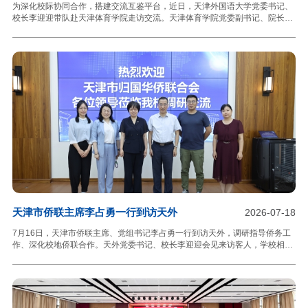
为深化校际协同合作，搭建交流互鉴平台，近日，天津外国语大学党委书记、
校长李迎迎带队赴天津体育学院走访交流。天津体育学院党委副书记、院长李
珊，副院长张卫国参加座谈交流。活动伊始，与会人员共同前往国家首批体育
科普基地——“国家荣誉—女排精神展”开展实地考察学习。展馆深度诠释了祖
国至上、团结协作、顽强拼搏、永不言败的女排精神，全方位展现中国女排的
奋斗历程与辉煌成就。参观过程中，大家沉浸式感悟体育精神的时代内涵与育
人价值，深刻体会新时代体育事业发展的使命担当，为两校深化体育文化育
人、思政教育融合创新汲取精神力量。座谈会上，现场集中播放天津体育学院
与天津外国语大学宣传片，全面展示了两校的办学历史、办学特
天津市侨联主席李占勇一行到访天外
2026-07-18
7月16日，天津市侨联主席、党组书记李占勇一行到访天外，调研指导侨务工
作、深化校地侨联合作。天外党委书记、校长李迎迎会见来访客人，学校相关
职能部门同志参加调研座谈。李占勇对天津外国语大学侨务工作成效给予充分
肯定。他表示，天外依托独特的外语办学优势，在链接海内外资源、开展涉外
交流、传播中华文化、培育涉外侨界人才等方面亮点突出、成效显著，为天津
市侨的事业创新发展提供了有力支撑。市侨联将充分发挥平台资源优势，持续
对接学校发展需求，在服务经济发展、拓展海外联谊、弘扬中华文化、积极参