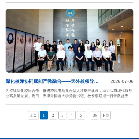
年是中国共产党成立105周年，在全党开展树立和践行正确政绩观学习教育，
是以习近平同志为核心的党中央作出的重大决策部署，是今年党的建设的重要
任务。全校各级党组织和广大党员、干部要全面落实“十六字”总要求，坚决做
到深学下真功、严查动真格、实干见真章，始终保持一以贯之的劲头，确保学
习教育取得扎实成效。李迎迎指出，要认真贯彻二十届中央纪委五次全会精
神，落实中央和市委警示教育大会部署，把学习贯彻习近平
深化校际协同赋能产教融合——天外校领导带
2026-07-06
队赴天津商务职业学院走访交流
为持续深化校际合作、推进跨境电商复合型人才培养建设，助力我市现代服务
业高质量发展，近日，天津外国语大学党委书记、校长李迎迎一行带队赴天津
商务职业学院走访交流。天津商务职业学院党委书记马雷、校长黄凤羽、副校
长武春平全程参加。两校围绕人才培养、教材建设、国际交流、科研服务等内
容开展座谈研讨，达成多项务实合作共识。交流期间，李迎迎一行先后参观天
. . .
上页
1
2
3
4
5
36
下页
津商务职业学院校史馆、华商文化体验与职业技能演练中心、中国关务行业文
化体验馆等校内实训与文化育人阵地，实地了解学校办学发展、专业建设、实
训载体建设及产教融合开展情况。座谈交流会上，双方分别介绍办学特色、专
业布局与育人成果。天津商务职业学院立足财经商贸类职业教育