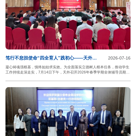
政议政、依法维护侨益、参与社会建设等方面深化合作，依托天外专业特色搭
建更多交流实践平台，助力学校侨的工作提质增效，团结凝聚
笃行不怠担使命“四全育人”践初心——天外召
2026-07-16
开2026年春季学期全体辅导员期末总结会
凝心铸魂强根基，慎终如始求实效。为全面落实立德树人根本任务，推动学生
工作持续走深走实，7月14日下午，天外召开2026年春季学期全体辅导员期末
总结会。校党委副书记胡志刚出席会议并讲话。党委学生工作部、校团委全体
人员，各学院主管学生工作副书记及全体辅导员参加会议。胡志刚代表学校向
全体辅导员本学期的辛苦付出表示感谢，充分肯定了学工队伍在各领域取得的
成绩。他要求大家结合工作实际思考辅导员的初心使命，并以“三个关键”及“八
项任务”为关键词对假期及开学各项工作进行总结和梳理，强调要立足暑期、统
筹谋划、抓好落实。第一个关键是筑牢安全底线，密切关注气象预警，增强学
生防范意识；第二个关键是加强动态分析，做到底